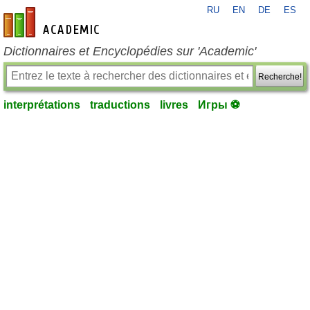
RU
EN
DE
ES
fr-academic.com
Dictionnaires et Encyclopédies sur 'Academic'
Recherche!
interprétations
traductions
livres
Игры ⚽