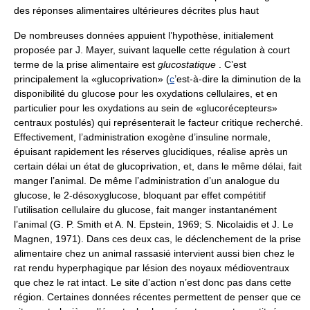
des réponses alimentaires ultérieures décrites plus haut
De nombreuses données appuient l’hypothèse, initialement
proposée par J. Mayer, suivant laquelle cette régulation à court
terme de la prise alimentaire est
glucostatique
. C’est
principalement la «glucoprivation» (
c
’est-à-dire la diminution de la
disponibilité du glucose pour les oxydations cellulaires, et en
particulier pour les oxydations au sein de «glucorécepteurs»
centraux postulés) qui représenterait le facteur critique recherché.
Effectivement, l’administration exogène d’insuline normale,
épuisant rapidement les réserves glucidiques, réalise après un
certain délai un état de glucoprivation, et, dans le même délai, fait
manger l’animal. De même l’administration d’un analogue du
glucose, le 2-désoxyglucose, bloquant par effet compétitif
l’utilisation cellulaire du glucose, fait manger instantanément
l’animal (G. P. Smith et A. N. Epstein, 1969; S. Nicolaidis et J. Le
Magnen, 1971). Dans ces deux cas, le déclenchement de la prise
alimentaire chez un animal rassasié intervient aussi bien chez le
rat rendu hyperphagique par lésion des noyaux médioventraux
que chez le rat intact. Le site d’action n’est donc pas dans cette
région. Certaines données récentes permettent de penser que ce