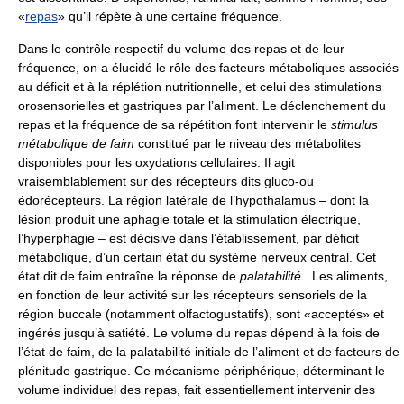
«
repas
» qu’il répète à une certaine fréquence.
Dans le contrôle respectif du volume des repas et de leur
fréquence, on a élucidé le rôle des facteurs métaboliques associés
au déficit et à la réplétion nutritionnelle, et celui des stimulations
orosensorielles et gastriques par l’aliment. Le déclenchement du
repas et la fréquence de sa répétition font intervenir le
stimulus
métabolique de faim
constitué par le niveau des métabolites
disponibles pour les oxydations cellulaires. Il agit
vraisemblablement sur des récepteurs dits gluco-ou
édorécepteurs. La région latérale de l’hypothalamus – dont la
lésion produit une aphagie totale et la stimulation électrique,
l’hyperphagie – est décisive dans l’établissement, par déficit
métabolique, d’un certain état du système nerveux central. Cet
état dit de faim entraîne la réponse de
palatabilité
. Les aliments,
en fonction de leur activité sur les récepteurs sensoriels de la
région buccale (notamment olfactogustatifs), sont «acceptés» et
ingérés jusqu’à satiété. Le volume du repas dépend à la fois de
l’état de faim, de la palatabilité initiale de l’aliment et de facteurs de
plénitude gastrique. Ce mécanisme périphérique, déterminant le
volume individuel des repas, fait essentiellement intervenir des