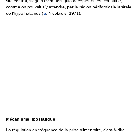
site central, siège d’éventuels glucorécepteurs, est constitué,
comme on pouvait s’y attendre, par la région périfornicale latérale
de l’hypothalamus (
S
. Nicolaidis, 1971).
Mécanisme lipostatique
La régulation en fréquence de la prise alimentaire, c’est-à-dire